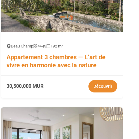
Beau Champ
4
3
192 m²
Appartement 3 chambres — L’art de
vivre en harmonie avec la nature
30,500,000 MUR
Découvrir