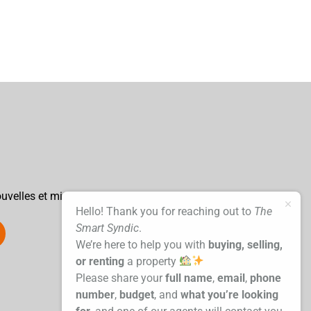
uvelles et mises à jour
Hello! Thank you for reaching out to
The
Smart Syndic
.
We’re here to help you with
buying, selling,
or renting
a property
Please share your
full name
,
email
,
phone
number
,
budget
, and
what you’re looking