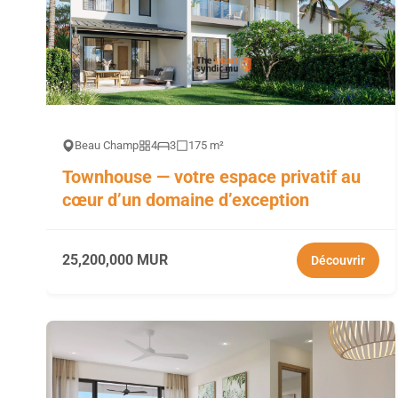
Beau Champ
4
3
175 m²
Townhouse — votre espace privatif au
cœur d’un domaine d’exception
25,200,000 MUR
Découvrir