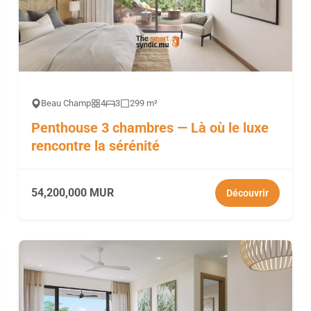
Beau Champ
4
3
299 m²
Penthouse 3 chambres — Là où le luxe
rencontre la sérénité
54,200,000 MUR
Découvrir