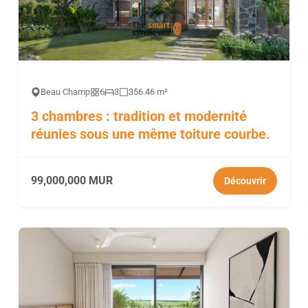
Beau Champ
6
3
356.46 m²
3 chambres : tradition et modernité
réunies sous une même toiture courbe.
99,000,000 MUR
Découvrir