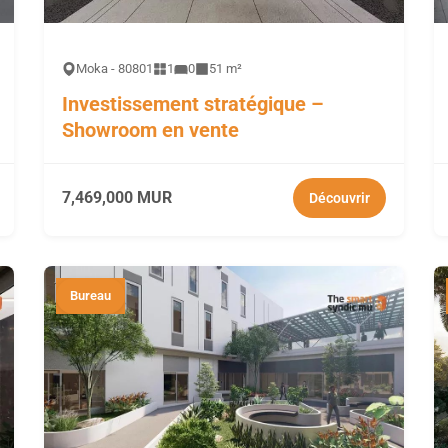
Moka - 80801
1
0
51 m²
Investissement stratégique –
Showroom en vente
7,469,000 MUR
Découvrir
Bureau