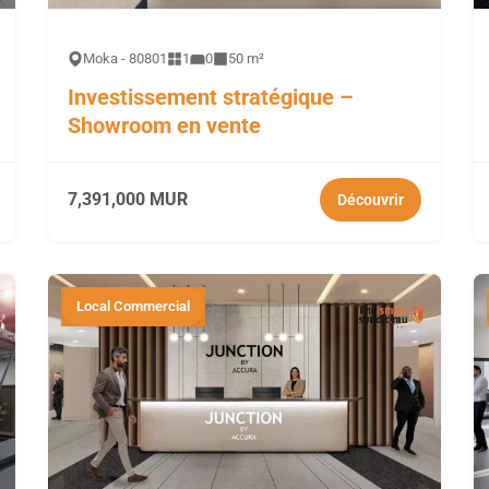
Moka - 80801
1
0
50 m²
Investissement stratégique –
Showroom en vente
7,391,000 MUR
Découvrir
Local Commercial