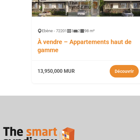
Ebène - 72201
3
2
98 m²
À vendre – Appartements haut de
gamme
13,950,000 MUR
Découvrir