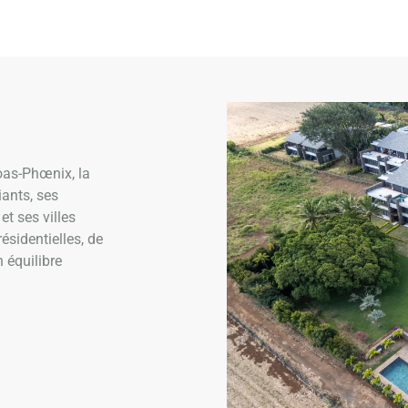
oas-Phœnix, la
iants, ses
t ses villes
ésidentielles, de
 équilibre