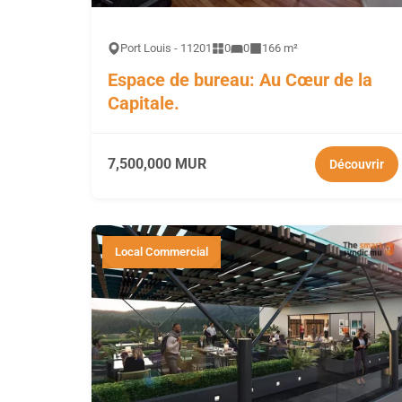
Port Louis - 11201
0
0
166 m²
Espace de bureau: Au Cœur de la
Capitale.
7,500,000 MUR
Découvrir
Local Commercial