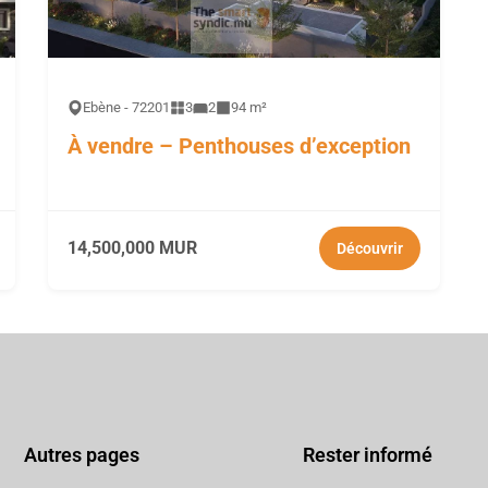
Ebène - 72201
3
2
94 m²
À vendre – Penthouses d’exception
14,500,000 MUR
Découvrir
Autres pages
Rester informé