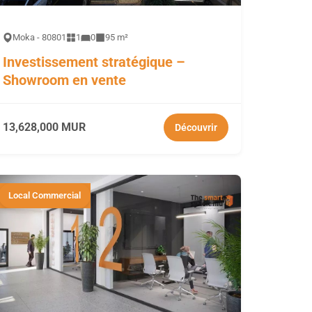
Moka - 80801
1
0
95 m²
Investissement stratégique –
Showroom en vente
13,628,000 MUR
Découvrir
Local Commercial