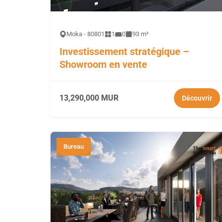
Moka - 80801
1
0
93 m²
Investissement stratégique –
Showroom en vente
13,290,000 MUR
Découvrir
Bureau