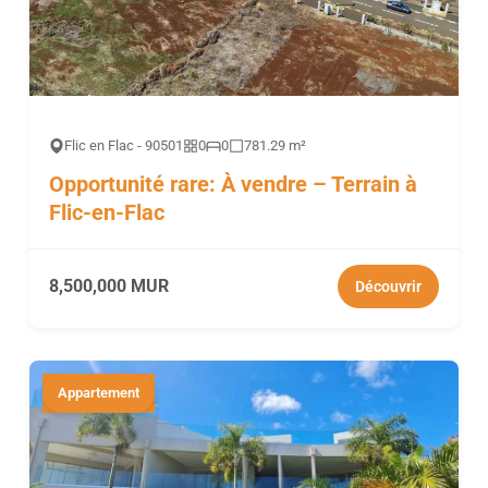
Flic en Flac - 90501
0
0
781.29 m²
Opportunité rare: À vendre – Terrain à
Flic-en-Flac
8,500,000 MUR
Découvrir
Appartement