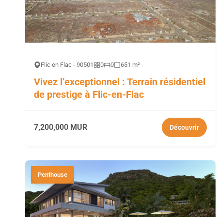
Flic en Flac - 90501
0
0
651 m²
Vivez l’exceptionnel : Terrain résidentiel
de prestige à Flic-en-Flac
7,200,000 MUR
Découvrir
Penthouse