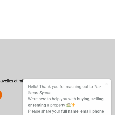
uvelles et mises à jour
Hello! Thank you for reaching out to
The
Smart Syndic
.
We’re here to help you with
buying, selling,
or renting
a property
Please share your
full name
,
email
,
phone